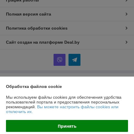
График работы
Полная версия сайта
Политика обработки cookies
Сайт создан на платформе Deal.by
Информация для покупателя
Обработка файлов cookie
Юридическое лицо:
ООО "ЗТД"
220024, г. Минск, ул. Казинца 33, корпус 10, пом. 19
Мы используем файлы cookies для обеспечения удобства
пользователей портала и предоставления персональных
Регистрационный номер ЕГР: 193138037
рекомендаций.
Вы можете настроить файлы cookies или
отключить их.
УНП: 193138037
Регистрационный орган: Минский горисполком
Принять