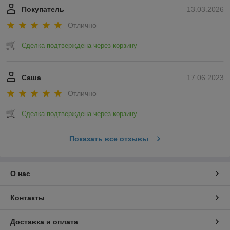
Реализуем даже
Покупатель
13.03.2026
дефицитные товары
У нас есть не только
Отлично
ходовые запчасти, но и
уникальные детали для
Сделка подтверждена через корзину
вашей грузовой машины или
тракторной техники.
Продукция в наличии и под
Саша
17.06.2023
персональный заказ!
Отлично
6 аргументов в пользу наших деталей
Сделка подтверждена через корзину
☑
Все комплектующие сертифицированы по стандартам
качества QS 9000 и ISO 9000
Показать все отзывы
☑
Гарантия быстрой и легкой установки, продолжительного
О нас
срока службы
☑
Контакты
Запчасти прошли экспертизу на безопасность,
износостойкость, работоспособность
Доставка и оплата
☑