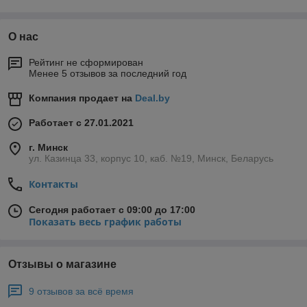
Мы поставляем обширную
линейку запчастей для
грузовых авто ГАЗ, МАЗ,
О нас
КАМАЗ, УАЗ, ЗИЛ и их
модификаций, а также для
Рейтинг не сформирован
Менее 5 отзывов за последний год
тракторов МТЗ и
мототехники.
Компания продает на
Deal.by
Работает с 27.01.2021
г. Минск
Консультация по
ул. Казинца 33, корпус 10, каб. №19, Минск, Беларусь
установке запчасти
Инструктируем клиента по
Контакты
технологии монтажа, ввода в
эксплуатацию определенной
Сегодня работает с 09:00 до 17:00
комплектующей,
Показать весь график работы
рассказываем об
особенностях детали.
Отзывы о магазине
9 отзывов за всё время