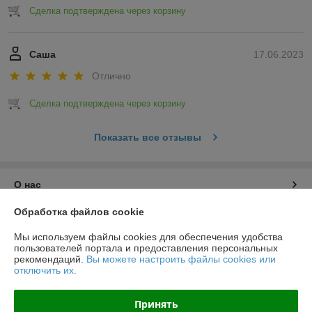
Сделка подтверждена через корзину
Саша
17.06.2023
Отлично
Сделка подтверждена через корзину
Показать все отзывы
О нас
Обработка файлов cookie
Контакты
Мы используем файлы cookies для обеспечения удобства
пользователей портала и предоставления персональных
Доставка и оплата
рекомендаций.
Вы можете настроить файлы cookies или
отключить их.
График работы
Принять