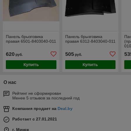
Панель брызговика
Панель брызговика
Пан
правая 6501-8403040-011
правая 6312-8403040-011
(пр
01
620
505
53
руб.
руб.
Купить
Купить
О нас
Рейтинг не сформирован
Менее 5 отзывов за последний год
Компания продает на
Deal.by
Работает с 27.01.2021
г. Минск