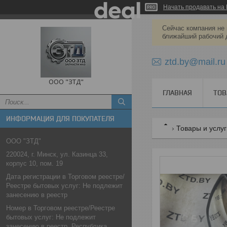
Начать продавать на 
Сейчас компания не 
ближайший рабочий 
ztd.by@mail.ru
ООО "ЗТД"
ГЛАВНАЯ
ТОВ
ИНФОРМАЦИЯ ДЛЯ ПОКУПАТЕЛЯ
Товары и услу
ООО "ЗТД"
220024, г. Минск, ул. Казинца 33,
корпус 10, пом. 19
Дата регистрации в Торговом реестре/
Реестре бытовых услуг: Не подлежит
занесению в реестр
Номер в Торговом реестре/Реестре
бытовых услуг: Не подлежит
занесению в реестр, Республика