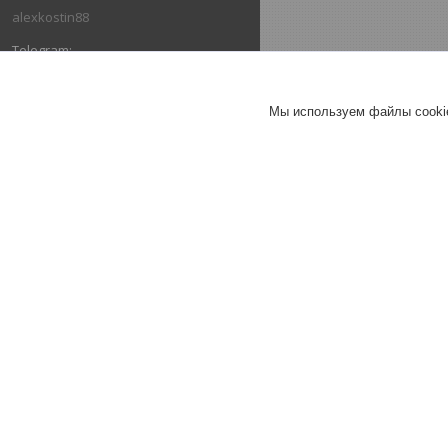
alexkostin88
@pavelpavel112
Мы используем файлы cookie
+375293861650
ОТЗЫВЫ О КОМПАНИИ ООО "ЗТД"
13.03.2026
Покупатель
Отлично
Сделка на маркетплейсе Deal.by
Сальник 2.2-85х110-12 (5336-
2402052) МАЗ хвостовика
РОСИЧЪ
13.03.2026