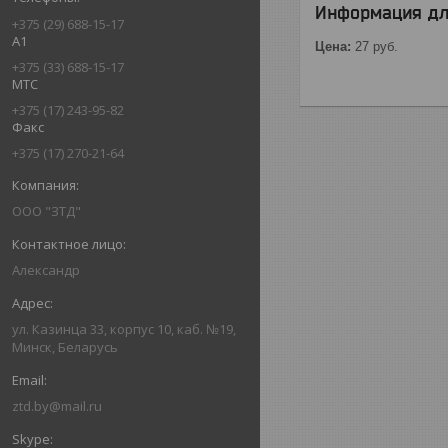
Информация дл
+375 (29) 688-15-17
А1
Цена:
27
руб.
+375 (33) 688-15-17
МТС
+375 (17) 243-95-82
Факс
+375 (17) 270-21-64
ООО "ЗТД"
Александр
ул. Казинца 33, корпус 10, каб. №19,
Минск, Беларусь
ztd.by@mail.ru