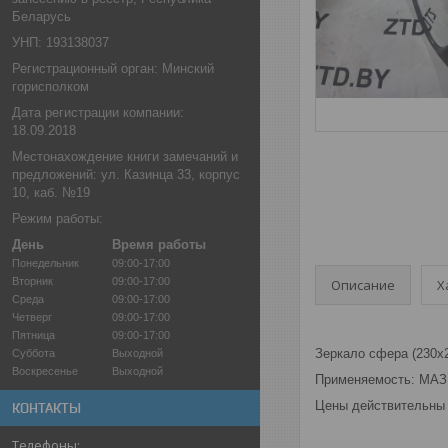
Беларусь
УНП: 193138037
Регистрационный орган: Минский
горисполком
Дата регистрации компании:
18.09.2018
Местонахождение книги замечаний и
предложений: ул. Казинца 33, корпус
10, каб. №19
Режим работы:
День
Время работы
Понедельник
09:00-17:00
Вторник
09:00-17:00
Описание
Х
Среда
09:00-17:00
Четверг
09:00-17:00
Пятница
09:00-17:00
Зеркало сфера (230х2
Суббота
Выходной
Воскресенье
Выходной
Применяемость: МА
Цены действительны 
КОНТАКТЫ