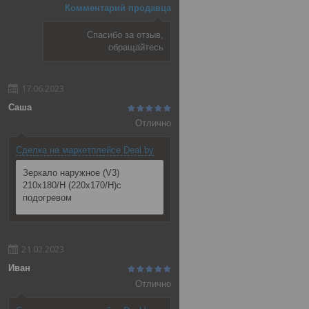
Комментарий продавца
Спасибо за отзыв,
обращайтесь
17.06.2023
Саша
Отлично
Сделка на маркетплейсе Deal.by
Зеркало наружное (V3)
210x180/Н (220x170/Н)с
подогревом
21.02.2023
Иван
Отлично