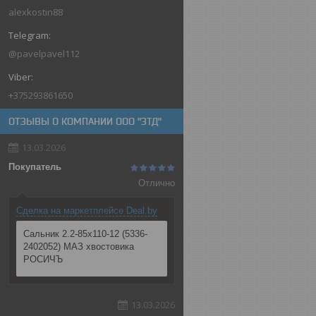
alexkostin88
@pavelpavel112
+375293861650
ОТЗЫВЫ О КОМПАНИИ ООО "ЗТД"
13.03.2026
Покупатель
Отлично
Сделка на маркетплейсе Deal.by
Сальник 2.2-85х110-12 (5336-
2402052) МАЗ хвостовика
РОСИЧЪ
13.03.2026