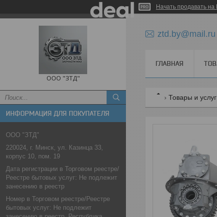
Начать продавать на 
ztd.by@mail.ru
ГЛАВНАЯ
ТОВ
ООО "ЗТД"
Товары и услу
ИНФОРМАЦИЯ ДЛЯ ПОКУПАТЕЛЯ
ООО "ЗТД"
220024, г. Минск, ул. Казинца 33,
корпус 10, пом. 19
Дата регистрации в Торговом реестре/
Реестре бытовых услуг: Не подлежит
занесению в реестр
Номер в Торговом реестре/Реестре
бытовых услуг: Не подлежит
занесению в реестр, Республика