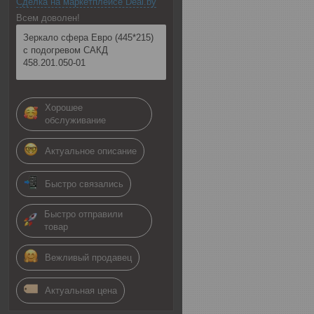
Сделка на маркетплейсе Deal.by
Всем доволен!
Зеркало сфера Евро (445*215)
с подогревом САКД
458.201.050-01
Хорошее
обслуживание
Актуальное описание
Быстро связались
Быстро отправили
товар
Вежливый продавец
Актуальная цена