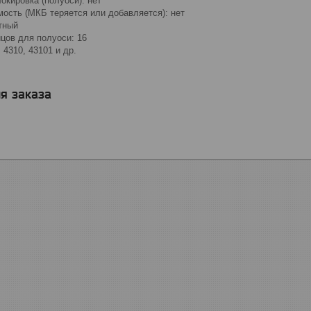
окировка (полуоси): нет
ость (МКБ теряется или добавляется): нет
тный
цов для полуоси: 16
4310, 43101 и др.
я заказа