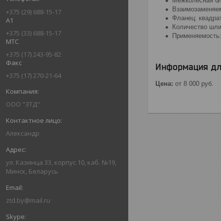
Межколесная бл
Взаимозаменяем
+375 (29) 688-15-17
Фланец: квадра
А1
Количество шли
+375 (33) 688-15-17
Применяемость: 
МТС
+375 (17) 243-95-82
Факс
Информация дл
+375 (17) 270-21-64
Цена:
от 8 000
руб.
ООО "ЗТД"
Александр
ул. Казинца 33, корпус 10, каб. №19,
Минск, Беларусь
ztd.by@mail.ru