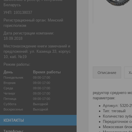
Беларусь
УНП: 193138037
Регистрационный орган: Минский
горисполком
Дата регистрации компании:
18.09.2018
Местонахождение книги замечаний и
предложений: ул. Казинца 33, корпус
10, каб. №19
Режим работы:
Описание
Х
День
Время работы
Понедельник
09:00-17:00
Вторник
09:00-17:00
Среда
09:00-17:00
редуктор среднего м
Четверг
09:00-17:00
параметрам:
Пятница
09:00-17:00
Суббота
Выходной
Артикул: 5320-2
Воскресенье
Выходной
Тип: тяговый
Количество зубь
КОНТАКТЫ
Передаточное с
Межосевая блок