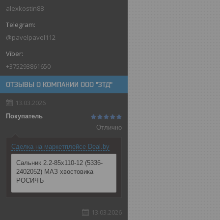
alexkostin88
@pavelpavel112
+375293861650
ОТЗЫВЫ О КОМПАНИИ ООО "ЗТД"
13.03.2026
Покупатель
Отлично
Сделка на маркетплейсе Deal.by
Сальник 2.2-85х110-12 (5336-
2402052) МАЗ хвостовика
РОСИЧЪ
13.03.2026