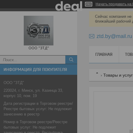
Начать продавать на 
Сейчас компания не 
ближайший рабочий 
ztd.by@mail.ru
ООО "ЗТД"
ГЛАВНАЯ
ТОВ
ИНФОРМАЦИЯ ДЛЯ ПОКУПАТЕЛЯ
Товары и услу
ООО "ЗТД"
220024, г. Минск, ул. Казинца 33,
корпус 10, пом. 19
Дата регистрации в Торговом реестре/
Реестре бытовых услуг: Не подлежит
занесению в реестр
Номер в Торговом реестре/Реестре
бытовых услуг: Не подлежит
занесению в реестр, Республика