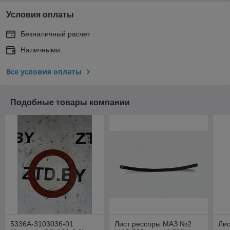
Условия оплаты
Безналичный расчет
Наличными
Все условия оплаты
Подобные товары компании
5336А-3103036-01
Лист рессоры МАЗ №2
Ли