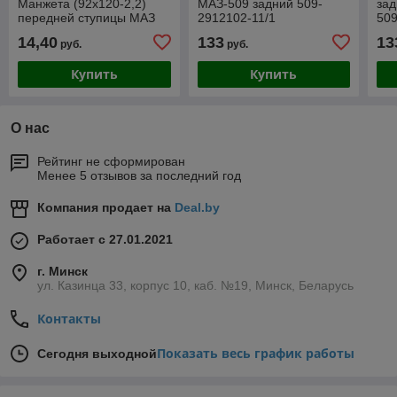
Манжета (92х120-2,2)
МАЗ-509 задний 509-
зад
передней ступицы МАЗ
2912102-11/1
509
(ФТОРСИЛИКОН) в
14,40
133
13
руб.
руб.
упаковке
Купить
Купить
О нас
Рейтинг не сформирован
Менее 5 отзывов за последний год
Компания продает на
Deal.by
Работает с 27.01.2021
г. Минск
ул. Казинца 33, корпус 10, каб. №19, Минск, Беларусь
Контакты
Показать весь график работы
Сегодня выходной