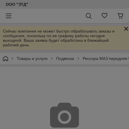
ООО "ЗТД"
Сейчас компания не может быстро обрабатывать заказы и
сообщения, поскольку по ее графику работы сегодня
выходной. Ваша заявка будет обработана в ближайший
рабочий день.
Товары и услуги
Подвеска
Рессора МАЗ передняя 5