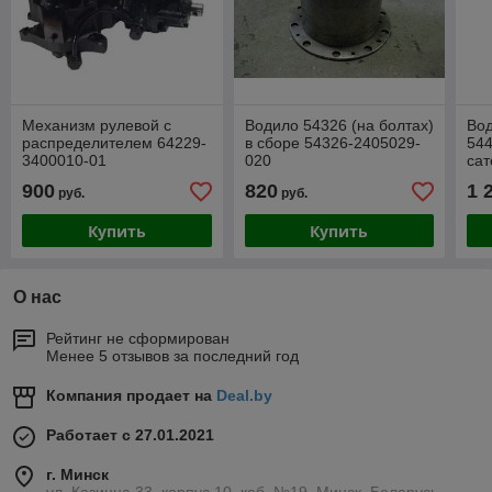
Механизм рулевой с
Водило 54326 (на болтах)
Вод
распределителем 64229-
в сборе 54326-2405029-
544
3400010-01
020
сат
900
820
1 
руб.
руб.
Купить
Купить
О нас
Рейтинг не сформирован
Менее 5 отзывов за последний год
Компания продает на
Deal.by
Работает с 27.01.2021
г. Минск