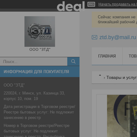
Начать продавать на 
Сейчас компания не 
ближайший рабочий 
ztd.by@mail.ru
ООО "ЗТД"
ГЛАВНАЯ
ТОВ
ИНФОРМАЦИЯ ДЛЯ ПОКУПАТЕЛЯ
Товары и услу
ООО "ЗТД"
220024, г. Минск, ул. Казинца 33,
корпус 10, пом. 19
Дата регистрации в Торговом реестре/
Реестре бытовых услуг: Не подлежит
занесению в реестр
Номер в Торговом реестре/Реестре
бытовых услуг: Не подлежит
занесению в реестр, Республика