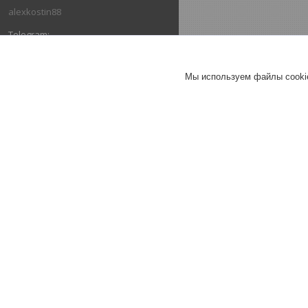
alexkostin88
@pavelpavel112
Мы используем файлы cookie
+375293861650
ОТЗЫВЫ О КОМПАНИИ ООО "ЗТД"
13.03.2026
Покупатель
Отлично
Сделка на маркетплейсе Deal.by
Сальник 2.2-85х110-12 (5336-
2402052) МАЗ хвостовика
РОСИЧЪ
13.03.2026