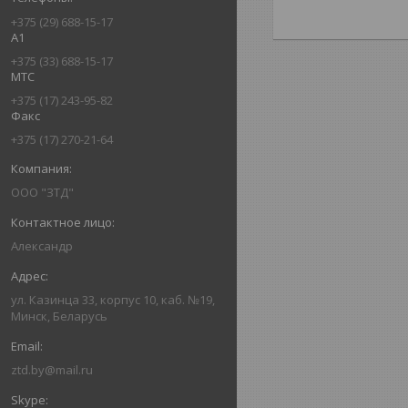
+375 (29) 688-15-17
А1
+375 (33) 688-15-17
МТС
+375 (17) 243-95-82
Факс
+375 (17) 270-21-64
ООО "ЗТД"
Александр
ул. Казинца 33, корпус 10, каб. №19,
Минск, Беларусь
ztd.by@mail.ru