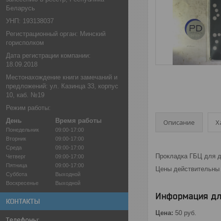
Беларусь
УНП: 193138037
Регистрационный орган: Минский
горисполком
Дата регистрации компании:
18.09.2018
Местонахождение книги замечаний и
предложений: ул. Казинца 33, корпус
10, каб. №19
Режим работы:
День
Время работы
Описание
Х
Понедельник
09:00-17:00
Вторник
09:00-17:00
Среда
09:00-17:00
Прокладка ГБЦ для д
Четверг
09:00-17:00
Пятница
09:00-17:00
Цены действительны 
Суббота
Выходной
Воскресенье
Выходной
Информация дл
КОНТАКТЫ
Цена:
50
руб.