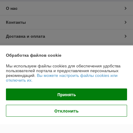
О нас
Контакты
Доставка и оплата
График работы
Обработка файлов cookie
Полная версия сайта
Мы используем файлы cookies для обеспечения удобства
пользователей портала и предоставления персональных
рекомендаций.
Вы можете настроить файлы cookies или
Политика обработки cookies
отключить их.
Сайт создан на платформе Deal.by
Принять
Отклонить
Информация для покупателя