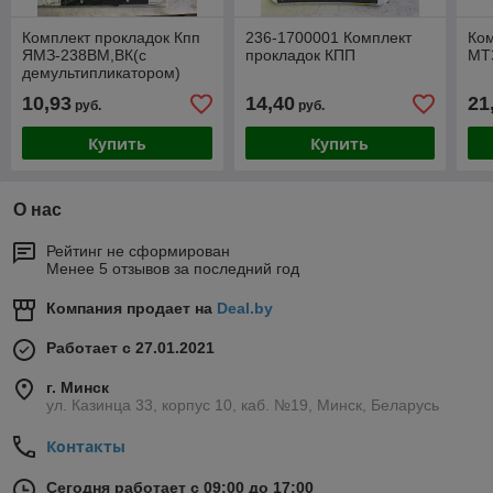
Комплект прокладок Кпп
236-1700001 Комплект
Ком
ЯМЗ-238ВМ,ВК(с
прокладок КПП
МТЗ
демультипликатором)
238-1700001-04
10,93
14,40
21
руб.
руб.
Купить
Купить
О нас
Рейтинг не сформирован
Менее 5 отзывов за последний год
Компания продает на
Deal.by
Работает с 27.01.2021
г. Минск
ул. Казинца 33, корпус 10, каб. №19, Минск, Беларусь
Контакты
Сегодня работает с 09:00 до 17:00