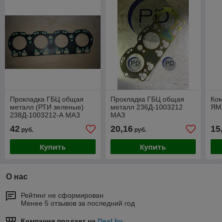
Прокладка ГБЦ общая
Прокладка ГБЦ общая
Ком
металл (РТИ зеленые)
металл 236Д-1003212
ЯМЗ
238Д-1003212-А МАЗ
МАЗ
42
20,16
15
руб.
руб.
Купить
Купить
О нас
Рейтинг не сформирован
Менее 5 отзывов за последний год
Компания продает на
Deal.by