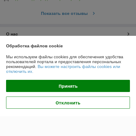
Показать все отзывы
О нас
Обработка файлов cookie
Контакты
Мы используем файлы cookies для обеспечения удобства
пользователей портала и предоставления персональных
Доставка и оплата
рекомендаций.
Вы можете настроить файлы cookies или
отключить их.
График работы
Принять
Полная версия сайта
Отклонить
Политика обработки cookies
Сайт создан на платформе Deal.by