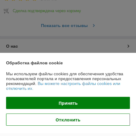
Сделка подтверждена через корзину
Показать все отзывы
О нас
Контакты
Обработка файлов cookie
Мы используем файлы cookies для обеспечения удобства
Доставка и оплата
пользователей портала и предоставления персональных
рекомендаций.
Вы можете настроить файлы cookies или
отключить их.
График работы
Принять
Полная версия сайта
Политика обработки cookies
Отклонить
Сайт создан на платформе Deal.by