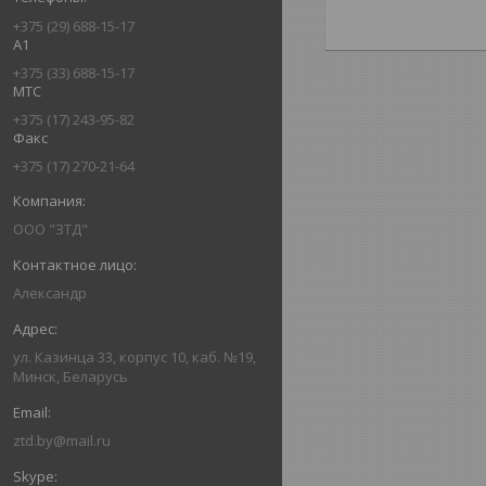
+375 (29) 688-15-17
А1
+375 (33) 688-15-17
МТС
+375 (17) 243-95-82
Факс
+375 (17) 270-21-64
ООО "ЗТД"
Александр
ул. Казинца 33, корпус 10, каб. №19,
Минск, Беларусь
ztd.by@mail.ru