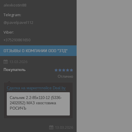
alexkostin88
@pavelpavel112
+375293861650
ОТЗЫВЫ О КОМПАНИИ ООО "ЗТД"
13.03.2026
Покупатель
Отлично
Сделка на маркетплейсе Deal.by
Сальник 2.2-85х110-12 (5336-
2402052) МАЗ хвостовика
РОСИЧЪ
13.03.2026