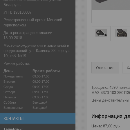
Беларусь
УНП: 193138037
Регистрационный орган: Минский
горисполком
Дата регистрации компании:
18.09.2018
Местонахождение книги замечаний и
предложений: ул. Казинца 33, корпус
10, каб. №19
Режим работы:
Описание
Х
День
Время работы
Понедельник
09:00-17:00
Вторник
09:00-17:00
Среда
09:00-17:00
Трещетка 4370 прямая
Четверг
09:00-17:00
МАЗ-4370 103-3501136
Пятница
09:00-17:00
Цены действительны 
Суббота
Выходной
Воскресенье
Выходной
Информация дл
КОНТАКТЫ
Цена:
87,60
руб.