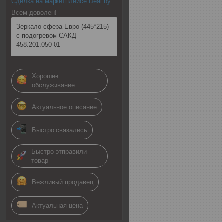
Сделка на маркетплейсе Deal.by
Всем доволен!
Зеркало сфера Евро (445*215)
с подогревом САКД
458.201.050-01
Хорошее
обслуживание
Актуальное описание
Быстро связались
Быстро отправили
товар
Вежливый продавец
Актуальная цена