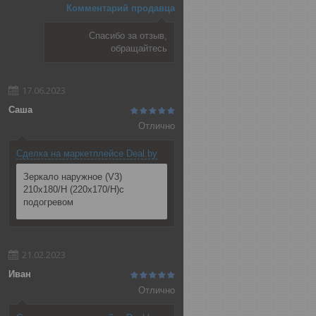
Комментарий продавца
Спасибо за отзыв,
обращайтесь
17.06.2023
Саша
Отлично
Сделка на маркетплейсе Deal.by
Зеркало наружное (V3)
210x180/Н (220x170/Н)с
подогревом
21.02.2023
Иван
Отлично