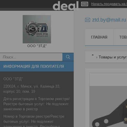
Начать продавать на 
ztd.by@mail.ru
ГЛАВНАЯ
ТОВ
ООО "ЗТД"
Товары и услу
ИНФОРМАЦИЯ ДЛЯ ПОКУПАТЕЛЯ
ООО "ЗТД"
220024, г. Минск, ул. Казинца 33,
корпус 10, пом. 19
Дата регистрации в Торговом реестре/
Реестре бытовых услуг: Не подлежит
занесению в реестр
Номер в Торговом реестре/Реестре
бытовых услуг: Не подлежит
занесению в реестр, Республика