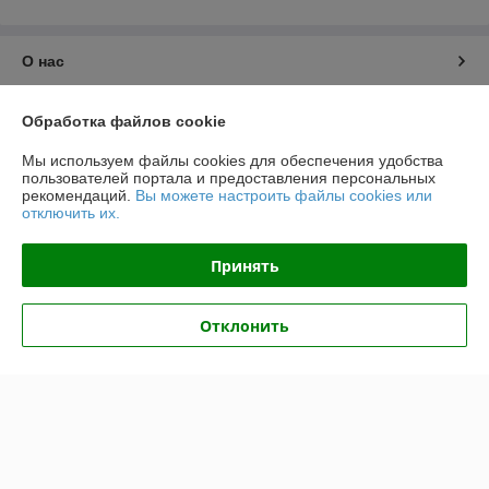
О нас
Контакты
Обработка файлов cookie
Мы используем файлы cookies для обеспечения удобства
Доставка и оплата
пользователей портала и предоставления персональных
рекомендаций.
Вы можете настроить файлы cookies или
отключить их.
График работы
Принять
Полная версия сайта
Политика обработки cookies
Отклонить
Сайт создан на платформе Deal.by