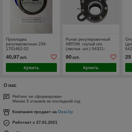
Прокладка
Рычаг регулировочный
Оп
регулировочная 239-
АВТОМ. гнутый н/о
(дл
1701462-02
(эвольв. шл.) 54321-
64
3502135 левый
40,97
90
25
руб.
руб.
Купить
Купить
О нас
Рейтинг не сформирован
Менее 5 отзывов за последний год
Компания продает на
Deal.by
Работает с 27.01.2021