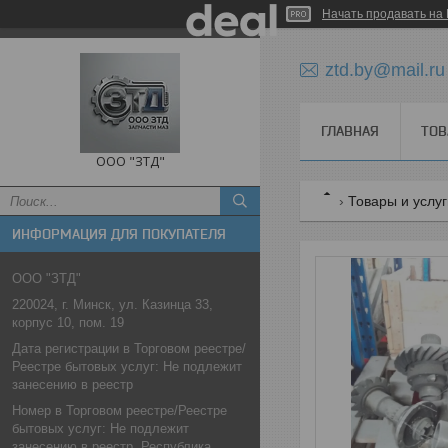
Начать продавать на 
ztd.by@mail.ru
ГЛАВНАЯ
ТОВ
ООО "ЗТД"
Товары и услу
ИНФОРМАЦИЯ ДЛЯ ПОКУПАТЕЛЯ
ООО "ЗТД"
220024, г. Минск, ул. Казинца 33,
корпус 10, пом. 19
Дата регистрации в Торговом реестре/
Реестре бытовых услуг: Не подлежит
занесению в реестр
Номер в Торговом реестре/Реестре
бытовых услуг: Не подлежит
занесению в реестр, Республика