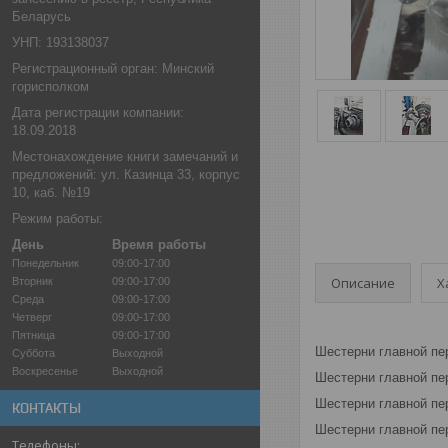
Беларусь
УНП: 193138037
Регистрационный орган: Минский
горисполком
Дата регистрации компании:
18.09.2018
Местонахождение книги замечаний и
предложений: ул. Казинца 33, корпус
10, каб. №19
Режим работы:
День
Время работы
Понедельник
09:00-17:00
Описание
Х
Вторник
09:00-17:00
Среда
09:00-17:00
Четверг
09:00-17:00
Пятница
09:00-17:00
Шестерни главной пе
Суббота
Выходной
Воскресенье
Выходной
Шестерни главной пе
Шестерни главной пе
КОНТАКТЫ
Шестерни главной пе