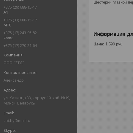
Шестерни главной пе
+375 (29) 688-15-17
А1
+375 (33) 688-15-17
МТС
+375 (17) 243-95-82
Информация дл
Факс
Цена:
1 590
руб.
+375 (17) 270-21-64
ООО "ЗТД"
Александр
ул. Казинца 33, корпус 10, каб. №19,
Минск, Беларусь
ztd.by@mail.ru