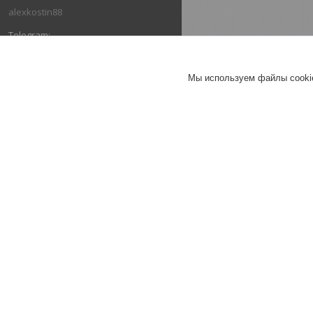
alexkostin88
@pavelpavel112
Мы используем файлы cookie
+375293861650
ОТЗЫВЫ О КОМПАНИИ ООО "ЗТД"
13.03.2026
Покупатель
Отлично
Сделка на маркетплейсе Deal.by
Сальник 2.2-85х110-12 (5336-
2402052) МАЗ хвостовика
РОСИЧЪ
13.03.2026