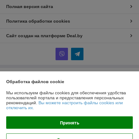
Полная версия сайта
Политика обработки cookies
Сайт создан на платформе Deal.by
Информация для покупателя
Обработка файлов cookie
Юридическое лицо:
ООО "ЗТД"
220024, г. Минск, ул. Казинца 33, корпус 10, пом. 19
Мы используем файлы cookies для обеспечения удобства
пользователей портала и предоставления персональных
Регистрационный номер ЕГР: 193138037
рекомендаций.
Вы можете настроить файлы cookies или
отключить их.
УНП: 193138037
Регистрационный орган: Минский горисполком
Принять
Дата регистрации компании: 18.09.2018